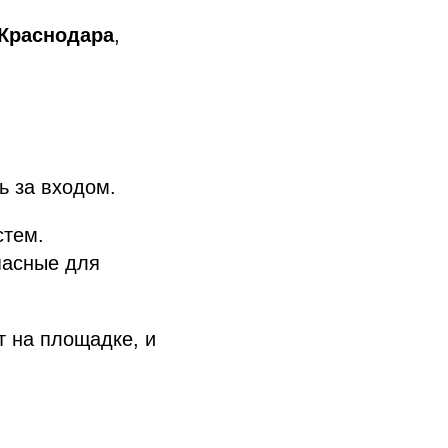
 Краснодара
,
ь за входом.
стем.
пасные для
т на площадке, и