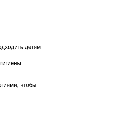
одходить детям
гигиены
ргиями, чтобы