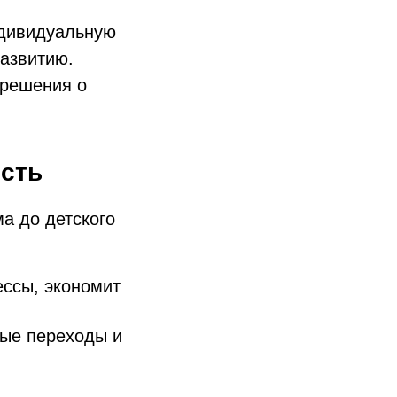
ндивидуальную
развитию.
 решения о
ость
а до детского
ессы, экономит
ные переходы и