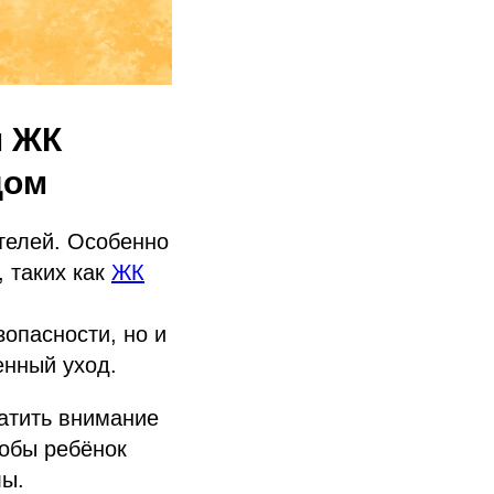
м ЖК
дом
телей. Особенно
, таких как
ЖК
зопасности, но и
енный уход.
атить внимание
тобы ребёнок
лы.