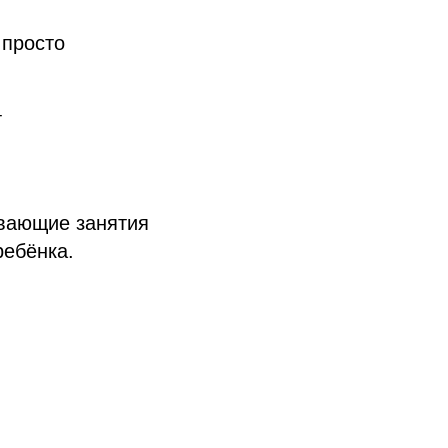
 просто
т
ивающие занятия
ребёнка.