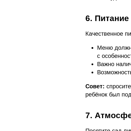
6. Питание
Качественное п
Меню должн
с особеннос
Важно нали
Возможность
Совет:
спросите
ребёнок был под
УЗНАТЬ ЦЕНУ
7. Атмосф
Посетите сад ли