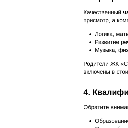
Качественный
ч
присмотр, а ком
Логика, мат
Развитие ре
Музыка, физ
Родители ЖК «Се
включены в стои
4. Квалифи
Обратите внима
Образование