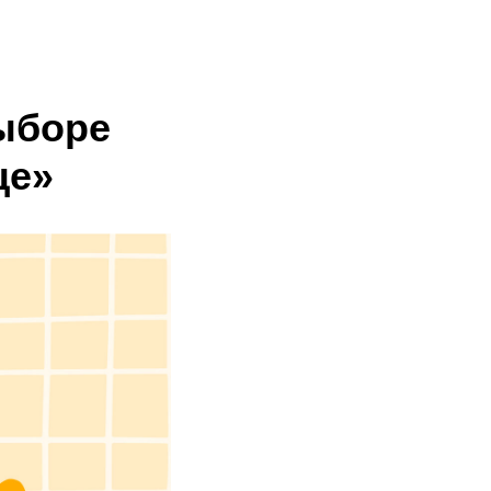
выборе
це»