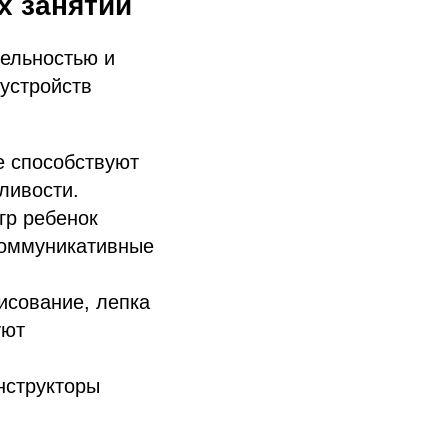
х занятий
тельностью и
устройств
е способствуют
ливости.
гр ребенок
 коммуникативные
рисование, лепка
уют
нструкторы