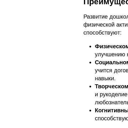
Преимущес
Развитие дошко
физической акти
способствуют:
Физическом
улучшению к
Социально
учится дого
навыки.
Творческо
и рукоделие
любознатель
Когнитивны
способствую