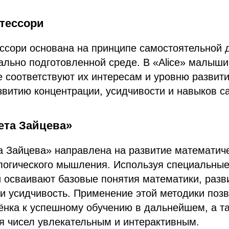
тессори
ссори основана на принципе самостоятельной 
ально подготовленной среде. В «Alice» малыши
е соответствуют их интересам и уровню развити
звитию концентрации, усидчивости и навыков с
ета Зайцева»
а Зайцева» направлена на развитие математич
 логического мышления. Используя специальны
и осваивают базовые понятия математики, разв
и усидчивость. Применение этой методики поз
ёнка к успешному обучению в дальнейшем, а т
я чисел увлекательным и интерактивным.