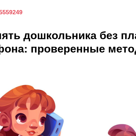
 5559249
нять дошкольника без п
фона: проверенные мет