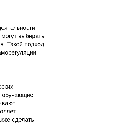
деятельности
 могут выбирать
я. Такой подход
аморегуляции.
еских
е обучающие
ивают
воляет
акже сделать