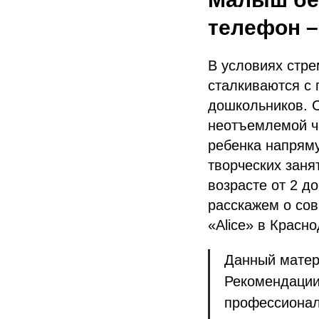
телефон –
В условиях стре
сталкиваются с 
дошкольников. С
неотъемлемой ча
ребенка напряму
творческих заня
возрасте от 2 д
расскажем о со
«Alice» в Красно
Данный матер
Рекомендации 
профессионал