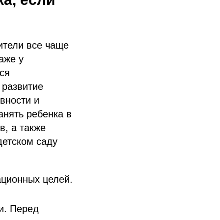
ители все чаще
аже у
ся
 развитие
вности и
анять ребенка в
в, а также
детском саду
ционных целей.
и. Перед