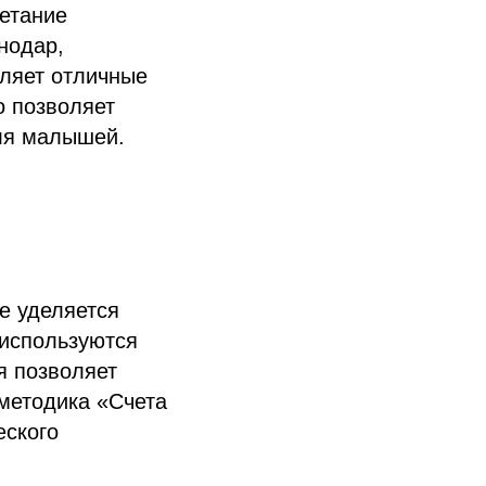
четание
нодар,
вляет отличные
о позволяет
ля малышей.
е уделяется
 используются
я позволяет
 методика «Счета
еского