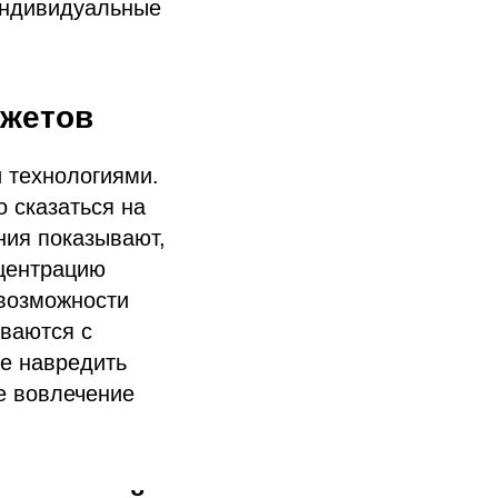
индивидуальные
джетов
 технологиями.
 сказаться на
ния показывают,
нцентрацию
 возможности
иваются с
не навредить
е вовлечение